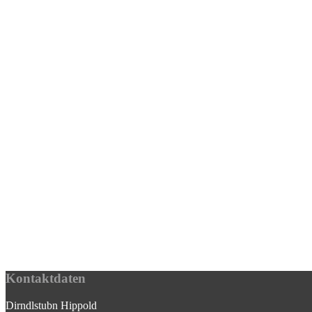
Kontaktdaten
Dirndlstubn Hippold